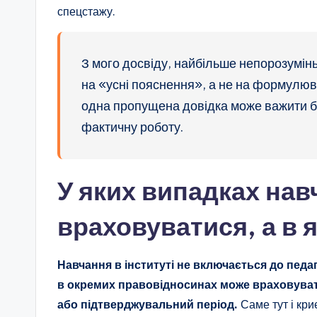
спецстажу.
З мого досвіду, найбільше непорозумінь
на «усні пояснення», а не на формулюв
одна пропущена довідка може важити біл
фактичну роботу.
У яких випадках нав
враховуватися, а в я
Навчання в інституті не включається до педаг
в окремих правовідносинах може враховувати
або підтверджувальний період.
Саме тут і кри