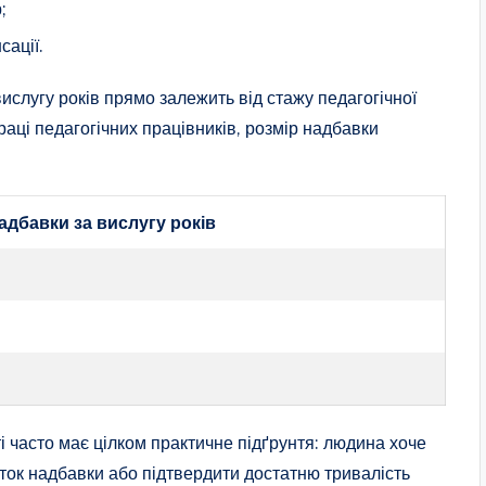
;
сації.
ислугу років прямо залежить від стажу педагогічної
раці педагогічних працівників, розмір надбавки
адбавки за вислугу років
і часто має цілком практичне підґрунтя: людина хоче
оток надбавки або підтвердити достатню тривалість