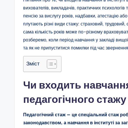
вихователів, викладачів, практичних психологів 
пенсію за вислугу років, надбавки, атестацію аб
плутають різні види стажу: страховий, трудовий, 
сама кількість років може по-різному враховувати
розберемо, коли період навчання у закладі вищої 
та як не припуститися помилки під час зверненн
Зміст
Чи входить навчання
педагогічного стажу
Педагогічний стаж — це спеціальний стаж ро
законодавством, а навчання в інституті за з