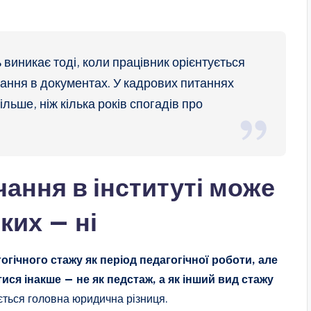
 виникає тоді, коли працівник орієнтується
ання в документах. У кадрових питаннях
ьше, ніж кілька років спогадів про
чання в інституті може
ких — ні
огічного стажу як період педагогічної роботи, але
ся інакше — не як педстаж, а як інший вид стажу
ється головна юридична різниця.