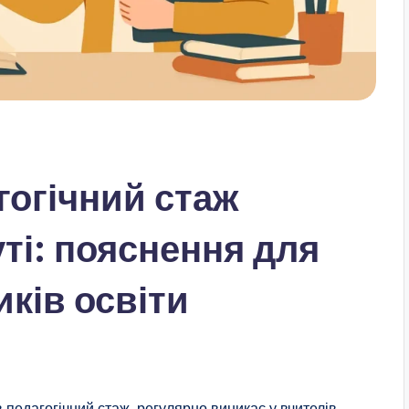
гогічний стаж
уті: пояснення для
иків освіти
в педагогічний стаж, регулярно виникає у вчителів,