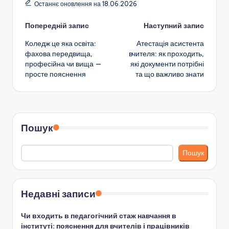
Останнє оновлення на 18.06.2026
Навігація
Попередній запис
Наступний запис
Коледж це яка освіта:
Атестація асистента
по
фахова передвища,
вчителя: як проходить,
професійна чи вища —
які документи потрібні
запису
просте пояснення
та що важливо знати
Пошук
Пошук
Недавні записи
Чи входить в педагогічний стаж навчання в
інституті: пояснення для вчителів і працівників