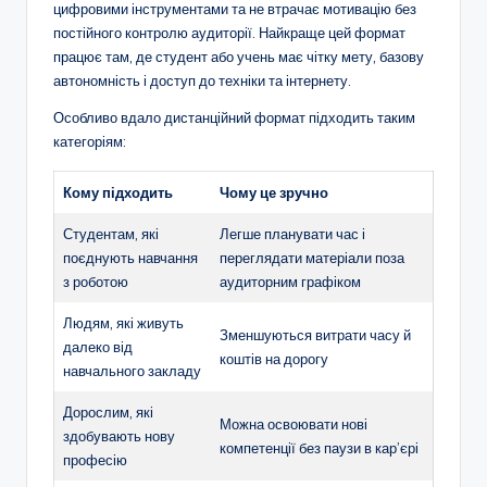
цифровими інструментами та не втрачає мотивацію без
постійного контролю аудиторії. Найкраще цей формат
працює там, де студент або учень має чітку мету, базову
автономність і доступ до техніки та інтернету.
Особливо вдало дистанційний формат підходить таким
категоріям:
Кому підходить
Чому це зручно
Студентам, які
Легше планувати час і
поєднують навчання
переглядати матеріали поза
з роботою
аудиторним графіком
Людям, які живуть
Зменшуються витрати часу й
далеко від
коштів на дорогу
навчального закладу
Дорослим, які
Можна освоювати нові
здобувають нову
компетенції без паузи в кар’єрі
професію