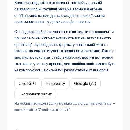
Водночас недоліки теж реальні: потреба у сильній
самодисципліні, технічні бар’єри, втома від екрана,
слабша жива взаємодія та складність повної заміни
практичних занять у деяких спеціальностях.
Отже, дистанційне навчання не є автоматично кращим чи
гіршим за очне. Його ефективність визначається якістю
організації, відповідністю формату навчальній меті та
готовністю самого студента працювати системно. Якщо є
зрозуміла структура, стабільний ритм, доступ до техніки
та активна участь у процесі, дистанційна освіта може бути
не компромісом, а сильним і результативним вибором.
ChatGPT
Perplexity
Google (AI)
Скопіювати запит
На мобільних інколи запит не підставляється автоматично —
використайте “Скопіювати запит”.