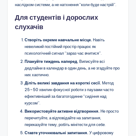
наслідком системи, а не натхнення “коли буде настрій”.
Для студентів і дорослих
слухачів
Створіть окреме навчальне місце.
Навіть
невеликий постійний простір працює як
психологічний сигнал “зараз час вчитися”.
Плануйте тиждень наперед.
Виписуйте всі
дедлайни в календар в один день, а не згадуйте про
них хаотично.
Діліть великі завдання на короткі сесії.
Метод
25–50 хвилин фокусної роботи з паузами часто
ефективніший за багатогодинне “сидіння над
курсом”.
Використовуйте активне відтворення.
Не просто
перечитуйте, а відповідайте на запитання,
переказуйте тему, робіть мінітести для себе.
Ставте уточнювальні запитання.
У цифровому