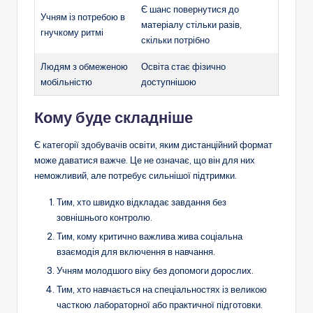
Є шанс повернутися до
Учням із потребою в
матеріалу стільки разів,
гнучкому ритмі
скільки потрібно
Людям з обмеженою
Освіта стає фізично
мобільністю
доступнішою
Кому буде складніше
Є категорії здобувачів освіти, яким дистанційний формат
може даватися важче. Це не означає, що він для них
неможливий, але потребує сильнішої підтримки.
Тим, хто швидко відкладає завдання без
зовнішнього контролю.
Тим, кому критично важлива жива соціальна
взаємодія для включення в навчання.
Учням молодшого віку без допомоги дорослих.
Тим, хто навчається на спеціальностях із великою
часткою лабораторної або практичної підготовки.