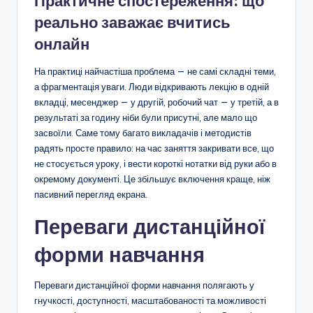
Практичне спостереження: що
реально заважає вчитись
онлайн
На практиці найчастіша проблема — не самі складні теми,
а фрагментація уваги. Люди відкривають лекцію в одній
вкладці, месенджер — у другій, робочий чат — у третій, а в
результаті за годину ніби були присутні, але мало що
засвоїли. Саме тому багато викладачів і методистів
радять просте правило: на час заняття закривати все, що
не стосується уроку, і вести короткі нотатки від руки або в
окремому документі. Це збільшує включення краще, ніж
пасивний перегляд екрана.
Переваги дистанційної
форми навчання
Переваги дистанційної форми навчання полягають у
гнучкості, доступності, масштабованості та можливості