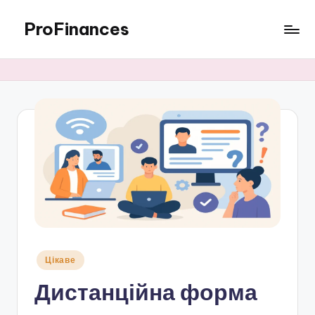
ProFinances
Перейти
до
вмісту
Опубліковано
Цікаве
у
Дистанційна форма