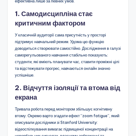
ефективна лише за певних умов.
1. Самодисципліна стає
критичним фактором
У класичній аудиторії сама присутність у просторі
підтримує навчальний режим. Удома цю функцію
доводиться створювати самостійно. Дослідження в галузі
саморегульованого навчання стабільно показують:
студенти, які вміють планувати час, ставити проміжні цілі
та відстежувати прогрес, навчаються онлайн значно
успішніше.
2. Відчуття ізоляції та втома від
екрана
Тривала робота перед монітором збільшує когнітивну
втому. Окремо варто згадати ефект “zoom fatigue”, який
описували дослідники зі Stanford University:
відеоспілкування вимагає підвищеної концентрації на
невербальних сигналах, власному зображенні та