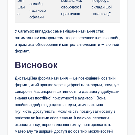
Змі
Баланс між
Потребує
онлайн,
шан
свободою і
складнішої
частково
а
практикою
організації
офлайн
У багатьох випадках саме змішане навчання стає
оптимальним компромісом: теорія переноситься в онлайн,
а практика, обговорення й контрольні елементи — в очний
формат.
Висновок
Дистанційна форма навчання — це повноцінний освітній
формат, який працює через цифрові платформи, поєднує
синхронні й асинхронні активності та дає змогу здобувати
знання без постійної присутності в аудиторії. Вона
особливо добре підходить людям, яким важлива
гнучкість, доступність і можливість поєднувати освіту з
роботою чи іншими обов’язками. Її ключові переваги —
економія часу, персоналізація темпу, повторюваність
матеріалу та ширший доступ до освітніх можливостей.