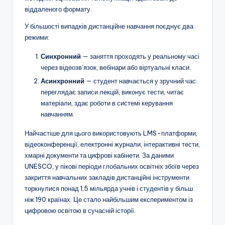
віддаленого формату.
У більшості випадків дистанційне навчання поєднує два
режими:
Синхронний
— заняття проходять у реальному часі
через відеозв’язок, вебінари або віртуальні класи.
Асинхронний
— студент навчається у зручний час:
переглядає записи лекцій, виконує тести, читає
матеріали, здає роботи в системі керування
навчанням.
Найчастіше для цього використовують LMS-платформи,
відеоконференції, електронні журнали, інтерактивні тести,
хмарні документи та цифрові кабінети. За даними
UNESCO, у пікові періоди глобальних освітніх збоїв через
закриття навчальних закладів дистанційні інструменти
торкнулися понад 1,5 мільярда учнів і студентів у більш
ніж 190 країнах. Це стало найбільшим експериментом із
цифровою освітою в сучасній історії.