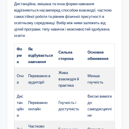
Дистанційна, змішана та очна форми навчання
відрізняються насамперед способом взаємодії, часткою
самостійної роботи та рівнем фізичної присутності в
освітньому середовищі. Вибір між ними залежить від
цілей програми, типу навичок і можливостей здобувача
освіти.
Фо
Як
Сильна
Основне
рм
відбувається
сторона
обмеження
а
навчання
Жива
Очн
Переважно в
Менша
взаємодія й
а
аудиторії
гнучкість
практика
Дис
Високі вимоги
тан
Переважно
Гнучкість і
до
ційн
онлайн
доступність
самодисциплі
а
ни
Частково