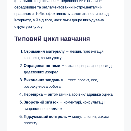
фінального оцінювання — перенесений в онлайн-
середовище та регламентований інструментами й
правилами. Тобто ефективність залежить не лише від
інтернету, а й від того, наскільки добре вибудувана
структура курсу.
Типовий цикл навчання
Отримання матеріалу
— лекція, презентація,
конспект, запис уроку.
Опрацювання теми
— читання, вправи, перегляд
додаткових джерел.
Виконання завдання
— тест, проєкт, есе,
розрахункова робота.
Перевірка
— автоматична або викладацька оцінка.
Зворотний зв’язок
— коментарі, консультації,
виправлення помилок.
Підсумковий контроль
— модуль, іспит, захист
проєкту.