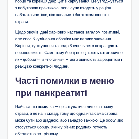
порції та корекція дефіцитів харчування. Це узгоджується
з побутовою практикою: легкі супи входять у раціон
набагато частіше, ніж наваристі багатокомпонентні
страви.
Щодо овочів, дані харчових настанов загалом позитивні,
але спосіб кулінарної обробки має велике значення.
Варіння, тушкування та подрібнення часто покращують
переносимість. Саме тому борщ не оцінюють категорично
як «добрий» чи «поганий» — його оцінюють за рецептом і
реакцією конкретної людини.
Часті помилки в меню
при панкреатиті
Найчастіша помилка — орієнтуватися лише на назву
страви, а не на її склад, тому що одна й та сама страва
може бути або щадною, або занадто важкою. Це особливо
стосується борщу, який у різних родинах готують
абсолютно по-різному.