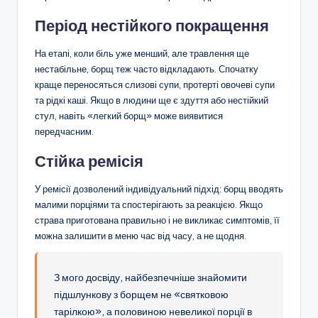
Період нестійкого покращення
На етапі, коли біль уже менший, але травлення ще
нестабільне, борщ теж часто відкладають. Спочатку
краще переносяться слизові супи, протерті овочеві супи
та рідкі каші. Якщо в людини ще є здуття або нестійкий
стул, навіть «легкий борщ» може виявитися
передчасним.
Стійка ремісія
У ремісії дозволений індивідуальний підхід: борщ вводять
малими порціями та спостерігають за реакцією. Якщо
страва приготована правильно і не викликає симптомів, її
можна залишити в меню час від часу, а не щодня.
З мого досвіду, найбезпечніше знайомити
підшлункову з борщем не «святковою
тарілкою», а половиною невеликої порції в