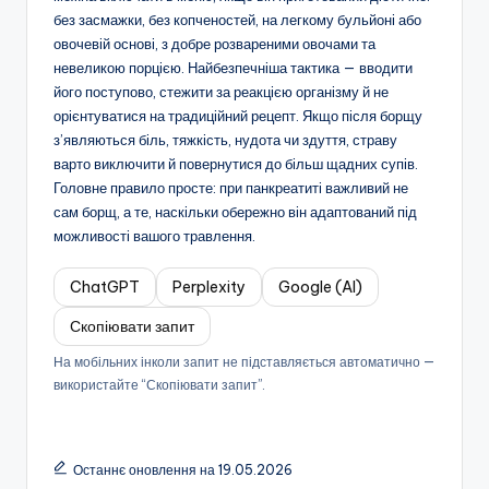
без засмажки, без копченостей, на легкому бульйоні або
овочевій основі, з добре розвареними овочами та
невеликою порцією. Найбезпечніша тактика — вводити
його поступово, стежити за реакцією організму й не
орієнтуватися на традиційний рецепт. Якщо після борщу
з’являються біль, тяжкість, нудота чи здуття, страву
варто виключити й повернутися до більш щадних супів.
Головне правило просте: при панкреатиті важливий не
сам борщ, а те, наскільки обережно він адаптований під
можливості вашого травлення.
ChatGPT
Perplexity
Google (AI)
Скопіювати запит
На мобільних інколи запит не підставляється автоматично —
використайте “Скопіювати запит”.
Останнє оновлення на 19.05.2026