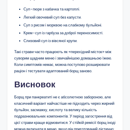
Суп-пюре з кабачка та картоплі.
Легкий овочевий суп без капусти.
Суп з рисом і морквою на слабкому бульйоні.
Крем-суп із гарбуза за доброї переносимості.
Слизовий суп із вівсяної крупи.
Такі страви часто працюють як «перехідний місток» між
суворим щадним меню і звичайнішою домашньою їжею.
Коли симптомів немає, можна поступово розширювати
раціон і тестувати адаптований борщ заново.
Висновок
Борщ при панкреатиті не є абсолютною забороною, але
класичний варіант найчастіше не підходить через жирний
бульйон, засмажку, кислоту та велику кількість
подразнювальних компонентів. У період загострення від
цієї страви краще відмовитися. У стійкій ремісії борщ іноді
можна включати в меню, якщо він приготований дієтично: