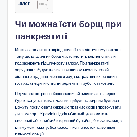
Зміст
Чи можна їсти борщ при
панкреатиті
Можна, але лише в період ремісії та в дієтичному варіанті,
тому що класичний борщ часто містить компоненти, які
подразнюють підшлункову залозу. При панкреатиті
харчування будується за принципом механічного й
хімічного щадіння: менше жиру, екстрактивних речовин,
гострих спецій, кислих інгредієнтів і грубої клітковини.
Під час загострення борщ зазвичай виключають, адже
буряк, капуста, томат, часник, цибуля та жирний бульйон
можуть посилювати секрецію травних соків і провокувати
дискомфорт. У ремісії підхід м’якіший: дозволяють
овочевий або слабкий вторинний бульйон, без засмажки, з
мінімумом томату, без квасолі, копченостей та великої
кількості спецій.