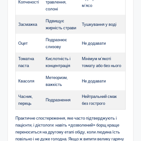
Копченості
травлення,
м’ясо
солоні
Підвищує
Засмажка
Тушкування у воді
жирність страви
Подразнює
Оцет
Не додавати
слизову
Томатна
Кислотність і
Мінімум м’якоті
паста
концентрація
томату або без нього
Метеоризм,
Квасоля
Не додавати
важкість
Часник,
Нейтральний смак
Подразнення
перець
без гострого
Практичне спостереження, яке часто підтверджують і
пацієнти, і дієтологи: навіть «дозволений» борщ краще
переноситься на другому етапі обіду, коли людина їсть
повільно і не дуже голодна. Якщо ж випити велику гарячу