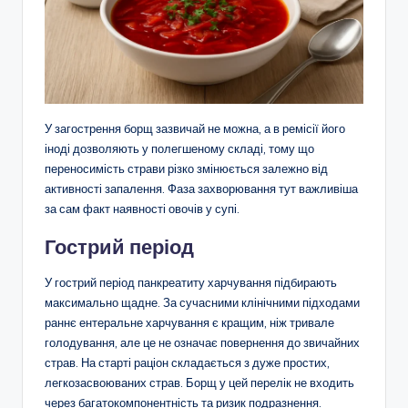
У загострення борщ зазвичай не можна, а в ремісії його
іноді дозволяють у полегшеному складі, тому що
переносимість страви різко змінюється залежно від
активності запалення. Фаза захворювання тут важливіша
за сам факт наявності овочів у супі.
Гострий період
У гострий період панкреатиту харчування підбирають
максимально щадне. За сучасними клінічними підходами
раннє ентеральне харчування є кращим, ніж тривале
голодування, але це не означає повернення до звичайних
страв. На старті раціон складається з дуже простих,
легкозасвоюваних страв. Борщ у цей перелік не входить
через багатокомпонентність та ризик подразнення.