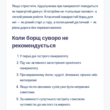
Якщо спростити, підшлункова при панкреатиті поводиться
як перегрітий двигун: їй потрібне не «сильніше паливо», а
легкий режим роботи. Класичний наваристий борщ для
неї — як різкий старт у гору, а полегшений дієтичний — як
рівна дорога без перевантаження.
Коли борщ суворо не
рекомендується
У перші дні гострого панкреатиту.
Під час активного загострення хронічного
панкреатиту.
При вираженому болю, нудоті, блюванні, проносі або
метеоризмі.
Якщо після овочевих супів уже були неприємні
симптоми.
За наявності супутнього гастриту з високою
чутливістю до кислого та жирного.