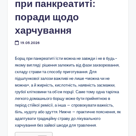
при панкреатиті:
поради щодо
харчування
19.05.2026
Борщ при панкреатиті їсти можна не завжди і не в будь-
якому вигляді: рішення залежить від фази захворювання,
складу страви та способу приготування. Для
підшлункової залози важливі не лише «можна чи не
можна», а й жирність, кислотність, наявність засмажки,
грубої клітковини та об’єм порції. Саме тому одна тарілка
легкого домашнього борщу може бути прийнятною в
період стійкої ремісії, а інша — спровокувати важкість,
біль, нудоту або здуття. Нижче — практичне пояснення, як
адаптувати традиційну страву до лікувального
харчування без зайвої шкоди для травлення.