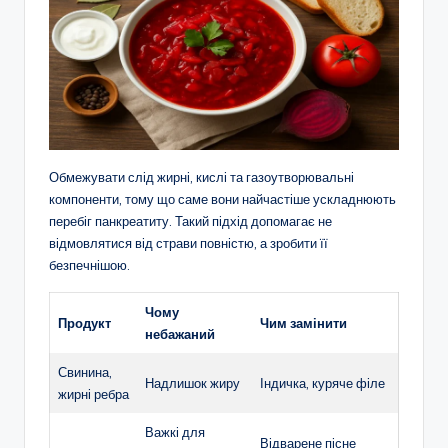
Обмежувати слід жирні, кислі та газоутворювальні
компоненти, тому що саме вони найчастіше ускладнюють
перебіг панкреатиту. Такий підхід допомагає не
відмовлятися від страви повністю, а зробити її
безпечнішою.
Чому
Продукт
Чим замінити
небажаний
Свинина,
Надлишок жиру
Індичка, куряче філе
жирні ребра
Важкі для
Відварене пісне