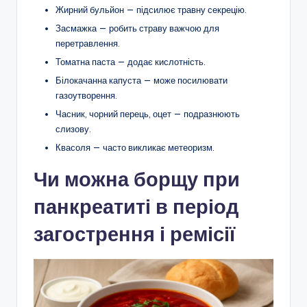
Жирний бульйон — підсилює травну секрецію.
Засмажка — робить страву важчою для
перетравлення.
Томатна паста — додає кислотність.
Білокачанна капуста — може посилювати
газоутворення.
Часник, чорний перець, оцет — подразнюють
слизову.
Квасоля — часто викликає метеоризм.
Чи можна борщу при
панкреатиті в період
загострення і ремісії