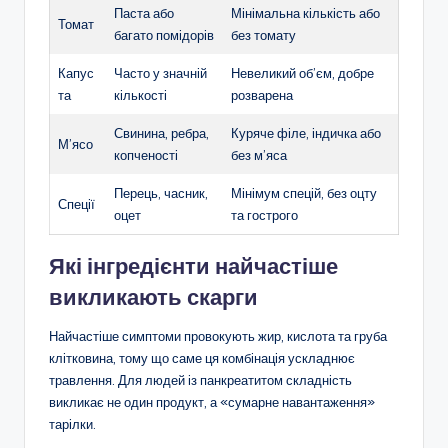
Паста або
Мінімальна кількість або
Томат
багато помідорів
без томату
Капус
Часто у значній
Невеликий об’єм, добре
та
кількості
розварена
Свинина, ребра,
Куряче філе, індичка або
М’ясо
копченості
без м’яса
Перець, часник,
Мінімум спецій, без оцту
Спеції
оцет
та гострого
Які інгредієнти найчастіше
викликають скарги
Найчастіше симптоми провокують жир, кислота та груба
клітковина, тому що саме ця комбінація ускладнює
травлення. Для людей із панкреатитом складність
викликає не один продукт, а «сумарне навантаження»
тарілки.