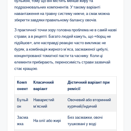
бульйоні, тому що він містить менше жиру та
подразнювальних компонентів. У такому варіанті
навантаження на травну систему нижче, а смак можна
зберегти завдяки правильному балансу овочів.
З практичної точки зору головна проблема не в самій назві
страви, а в рецепті. Багато людей кажуть, що «борщ не
підійшов», але насправді реакцію часто викликає не
буряк, а комбінація жирного м’яса, засмаженої цибулі,
концентрованої томатної пасти та часнику. Коли ці
елементи прибирають, переносимість страви зазвичай
стає кращою.
Комп
Класичний
Дієтичний варіант при
онент
варіант
ремісії
Бульй
Наваристий
Овочевий або вторинний
он
м’ясний
курячий/індичий
Засма
Без засмажки, овочі
На олії або жирі
жка
тушковані у воді