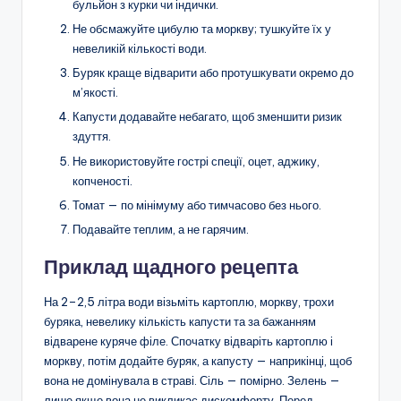
бульйон з курки чи індички.
Не обсмажуйте цибулю та моркву; тушкуйте їх у
невеликій кількості води.
Буряк краще відварити або протушкувати окремо до
м’якості.
Капусти додавайте небагато, щоб зменшити ризик
здуття.
Не використовуйте гострі спеції, оцет, аджику,
копченості.
Томат — по мінімуму або тимчасово без нього.
Подавайте теплим, а не гарячим.
Приклад щадного рецепта
На 2–2,5 літра води візьміть картоплю, моркву, трохи
буряка, невелику кількість капусти та за бажанням
відварене куряче філе. Спочатку відваріть картоплю і
моркву, потім додайте буряк, а капусту — наприкінці, щоб
вона не домінувала в страві. Сіль — помірно. Зелень —
лише якщо вона не викликає дискомфорту. Перед