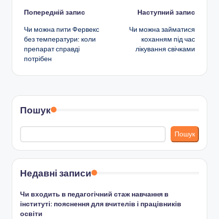
Навігація
Попередній запис
Наступний запис
Чи можна пити Фервекс
Чи можна займатися
по
без температури: коли
коханням під час
препарат справді
лікування свічками
запису
потрібен
Пошук
Пошук
Недавні записи
Чи входить в педагогічний стаж навчання в
інституті: пояснення для вчителів і працівників
освіти