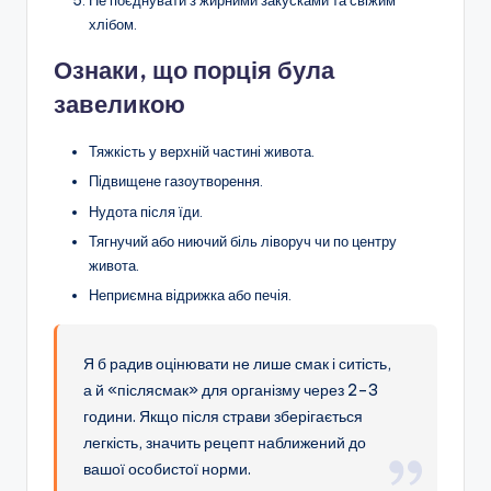
Не поєднувати з жирними закусками та свіжим
хлібом.
Ознаки, що порція була
завеликою
Тяжкість у верхній частині живота.
Підвищене газоутворення.
Нудота після їди.
Тягнучий або ниючий біль ліворуч чи по центру
живота.
Неприємна відрижка або печія.
Я б радив оцінювати не лише смак і ситість,
а й «післясмак» для організму через 2–3
години. Якщо після страви зберігається
легкість, значить рецепт наближений до
вашої особистої норми.