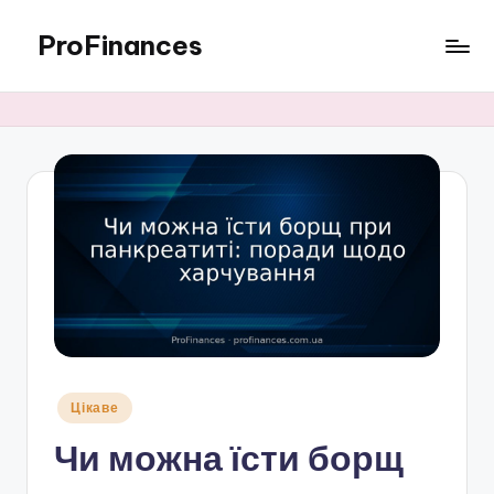
ProFinances
Перейти
до
вмісту
Опубліковано
Цікаве
у
Чи можна їсти борщ